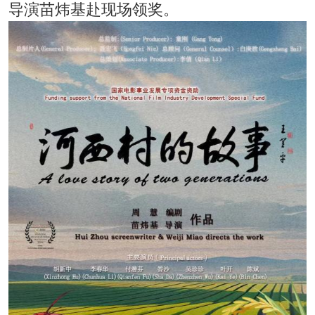
导演苗炜基赴现场领奖。