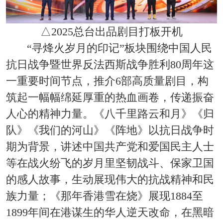
△2025总台出品剧目打板开机
“寻烽火岁月的印记”板块围绕中国人民
抗日战争暨世界反法西斯战争胜利80周年这
一重要时间节点，推介6部高质量剧目，构
筑起一幅幅绵延厚重的热血画卷，传递振奋
人心的精神力量。《八千里路云和月》《归
队》《我们的河山》《阵地》以抗日战争时
期为背景，讲述中国共产党和爱国民主人士
等在战火纷飞的岁月里坚韧战斗、保家卫国
的感人故事，生动展现伟大的抗战精神和民
族力量；《那年香港雪在烧》展现1884至
1899年间在港谋生的华人逆天改命，在黑暗