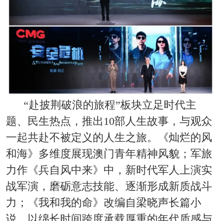
“赴披荆破浪的旅程”板块立足时代主
题、民生热点，推出10部人生故事，与观众
一起共赴不被定义的人生之旅。《灿烂的风
和海》多维度展现澳门青年精神风貌；军旅
力作《兵自风中来》中，新时代军人上演实
战军演，磨砺意志技能、逐渐形成新质战斗
力；《我和我的命》改编自梁晓声长篇小
说，以绵长时间跨度承载厚重的年代质感与