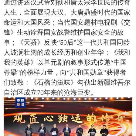
通过讲述汉武帝刘彻和唐太宗李世民的传奇
人生，全面展现大汉、大唐鼎盛时代的国家
命运和大国风采；当代国安题材电视剧《交
锋》生动诠释国安战警维护国家安全的故
事；《天骄》反映“50后”这一代共和国同龄
人波澜壮阔的成长经历和创业年华；《我和
我的英雄》以单元剧的叙事形式传递“中国
脊梁”的榜样力量，向“共和国勋章”获得者
们致敬；《石榴的滋味》勾勒出新疆维吾尔
自治区成立70年来的沧海巨变。