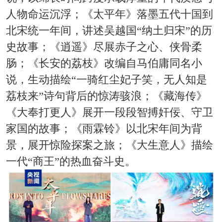
人物命运沉浮；《太平年》落墨五代十国到
北宋统一年间，讲述吴越国“纳土归宋”的历
史故事；《逍遥》尽展赤子之心、侠骨柔
肠；《长安的荔枝》改编自马伯庸同名小
说，生动描绘“一骑红尘妃子笑，无人知是
荔枝来”诗句背后的惊涛骇浪；《藏海传》
《大奉打更人》展开一段段智搏奸佞、守卫
家国的故事；《雨霖铃》以北宋年间为背
景，展开惊险探案之旅；《大生意人》描绘
一代“商王”的热血奋斗史。