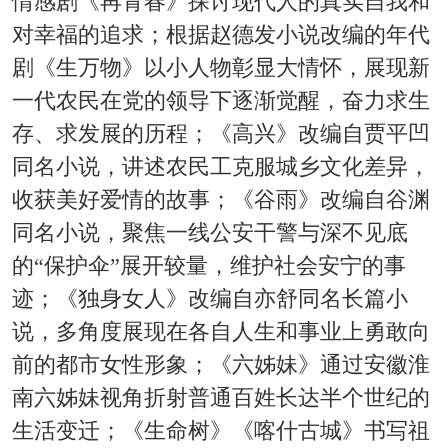
情感剧《再青春》探讨现代人的真实自我和
对幸福的追求；根据赵德发小说改编的年代
剧《生万物》以小人物彰显大情怀，展现新
一代农民在党的领导下逐渐觉醒，奋力求生
存、求发展的历程；《高兴》改编自贾平凹
同名小说，讲述农民工克服城乡文化差异，
收获美好爱情的故事；《谷雨》改编自谷渊
同名小说，聚焦一线公安干警与深不见底
的“保护伞”展开较量，维护社会安宁的事
迹；《独身女人》改编自亦舒同名长篇小
说，多角度展现在各自人生和事业上勇敢向
前的都市女性形象；《六姊妹》通过安徽淮
南六姊妹视角折射普通百姓长达半个世纪的
生活变迁；《生命树》《喀什古城》书写祖