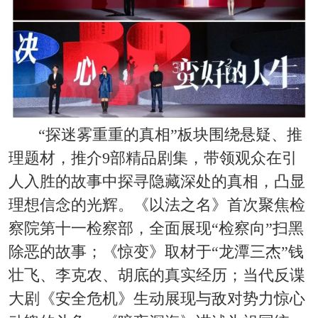
“探迷雾重重的真相”板块围绕悬疑、推
理题材，推介9部精品剧集，带领观众在引
人入胜的故事中探寻隐藏深处的真相，凸显
理想信念的光辉。《以法之名》首次聚焦检
察院第十一检察部，全面展现“检察向”扫黑
除恶的故事；《惊变》取材于“龙潭三杰”钱
壮飞、李克农、胡底的真实经历；当代反谍
大剧《安全危机》生动展现与敌对势力惊心