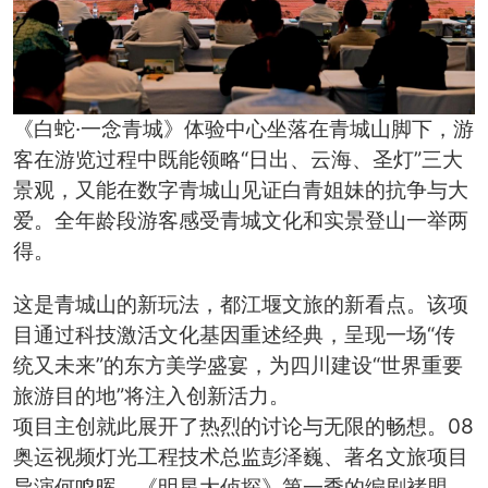
《白蛇·一念青城》体验中心坐落在青城山脚下，游
客在游览过程中既能领略“日出、云海、圣灯”三大
景观，又能在数字青城山见证白青姐妹的抗争与大
爱。全年龄段游客感受青城文化和实景登山一举两
得。
这是青城山的新玩法，都江堰文旅的新看点。该项
目通过科技激活文化基因重述经典，呈现一场“传
统又未来”的东方美学盛宴，为四川建设“世界重要
旅游目的地”将注入创新活力。
项目主创就此展开了热烈的讨论与无限的畅想。08
奥运视频灯光工程技术总监彭泽巍、著名文旅项目
导演何鸣晖、《明星大侦探》第一季的编剧褚盟、