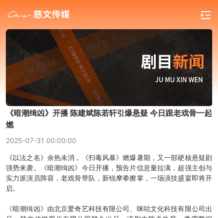
《暗潮缉凶》开播 陈建斌陈若轩引爆悬疑 今日跟老戏骨一起
燃
2025-07-31 00:00:00
《以法之名》余热未消，《扫毒风暴》燃爆暑期，又一部硬核悬疑剧
强势来袭。《暗潮缉凶》今日开播，预告片信息量拉满，超强主创与
实力派演员阵容，老戏骨带队，新锐摩拳擦掌，一场演技盛宴即将开
启。
《暗潮缉凶》由北京爱奇艺科技有限公司、咪咕文化科技有限公司出