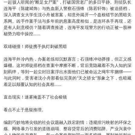
一起骇人听闻的“断足女尸案”，打破国营老厂的多日平静。刑侦队长
连海平（陈建斌饰）与热血新人警察石强锋（陈若轩饰）被迫搭档，
深入调查女大学生沈小舟被害案，却意外揭开一个盘根错节的黑暗关
系网。凶手作案手法与多年前的悬案高度相似，是连环杀手再现，还
是有人刻意模仿？随着调查推进，连海平发现警方的行动正被一股神
秘势力暗中操控……
双雄碰撞！师徒携手执灯刺破黑暗
连海平外冷内热，办案老练却沉默寡言；石强锋冲动莽撞，但正义感
爆棚。这对师徒搭档在查案中摩擦不断，背后竟隐藏着不为人知的深
刻羁绊，等到一起尘封旧案浮出水面他们已被命运之绳牢牢捆绑——
与此同时，受害者沈小舟那看似完美的“天之骄女”形象之下，也暗藏
着足以颠覆认知的社会真相……
直击现实！迷雾掩盖不了社会棱镜
看点不止于悬疑推理。
编剧巧妙地将尖锐的社会议题融入跌宕剧情：违规排污映射的环保之
殇、网络暴力引发的道德崩塌、整容贷背后的消费陷阱、产业兴衰中
小人物的生存挣扎…… 每一个案件都如同一面多棱镜，犀利地折射出