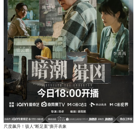
尺度飙升！骇人“断足案”撕开表象