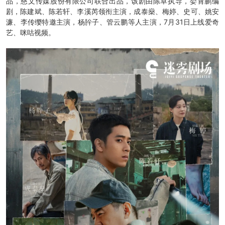
品，慈文传媒股份有限公司联合出品，该剧由陈卓执导，娄霄鹏编
剧，陈建斌、陈若轩、李溪芮领衔主演，成泰燊、梅婷、史可、姚安
濂、李传缨特邀主演，杨肸子、管云鹏等人主演，7月31日上线爱奇
艺、咪咕视频。