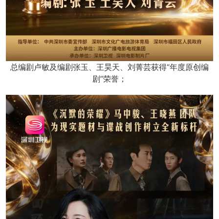
总编剧卢敏及编剧张玉、王昊天、刘菁芸获得“年度原创编
剧”荣誉；