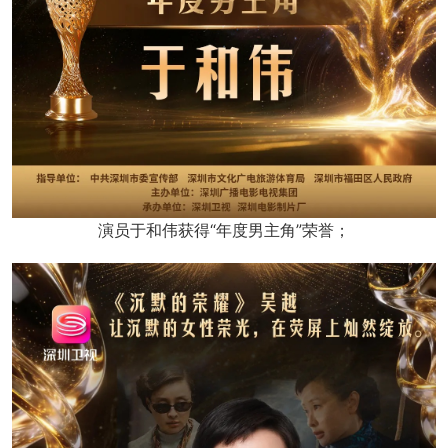
演员于和伟获得“年度男主角”荣誉；