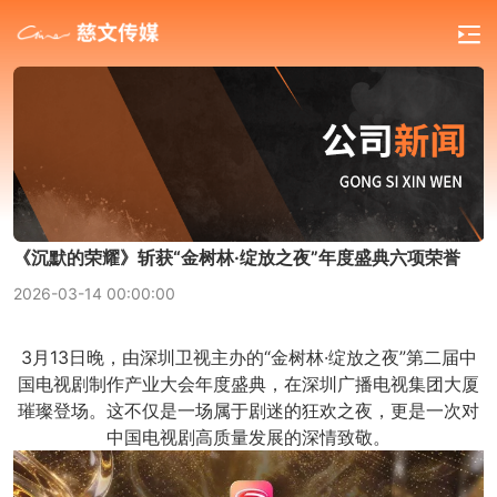
《沉默的荣耀》斩获“金树林·绽放之夜”年度盛典六项荣誉
2026-03-14 00:00:00
3月13日晚，由深圳卫视主办的“金树林·绽放之夜”第二届中
国电视剧制作产业大会年度盛典，在深圳广播电视集团大厦
璀璨登场。这不仅是一场属于剧迷的狂欢之夜，更是一次对
中国电视剧高质量发展的深情致敬。